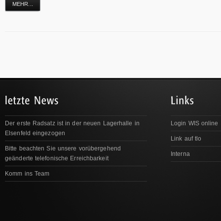
MEHR...
Der erste Radsatz ist in der neuen Lagerhalle in
Login WIS online
Elsenfeld eingezogen
Link auf tlo
Bitte beachten Sie unsere vorübergehend
Interna
geänderte telefonische Erreichbarkeit
Komm ins Team