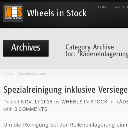
HOME
WIR BIE
Home
/
Rädereinlagerung
Posted
NOV. 17 2015
by
WHEELS IN STOCK
in
RÄD
with
0 COMMENTS
Um die Reinigung bei der Reifeneinlagerung einma