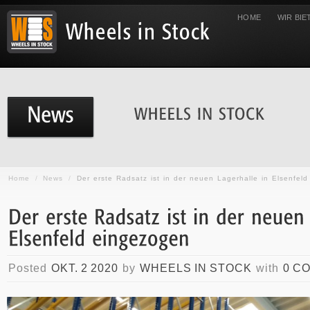
HOME
WIR BIE
Home
/
News
/
Der erste Radsatz ist in der neuen Lagerhalle in Elsenfel
Posted
OKT. 2 2020
by
WHEELS IN STOCK
with
0 C