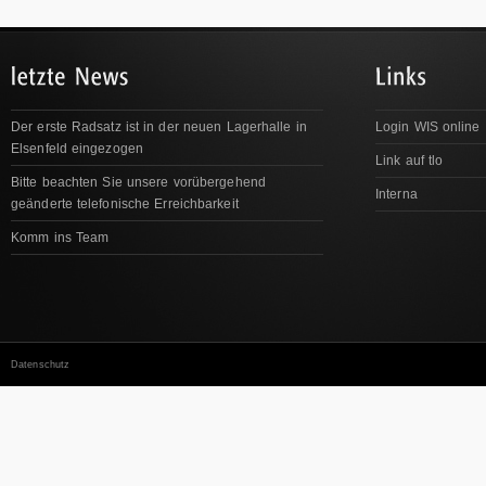
Der erste Radsatz ist in der neuen Lagerhalle in
Login WIS online
Elsenfeld eingezogen
Link auf tlo
Bitte beachten Sie unsere vorübergehend
Interna
geänderte telefonische Erreichbarkeit
Komm ins Team
Datenschutz