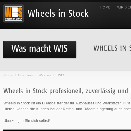
HOME
WIR BIE
Home
/
Über uns
/
Was macht WIS
Wheels in Stock ist ein Dienstleister der für Autohäuser und Werkstätten Hilfe
Hierbei können die Kunden bei der Reifen- und Rädereinlagerung auch noch
Überzeugen Sie sich selbst!