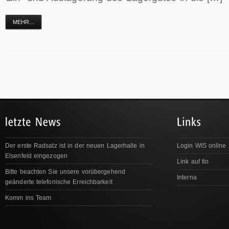
MEHR...
Der erste Radsatz ist in der neuen Lagerhalle in
Login WIS online
Elsenfeld eingezogen
Link auf tlo
Bitte beachten Sie unsere vorübergehend
Interna
geänderte telefonische Erreichbarkeit
Komm ins Team